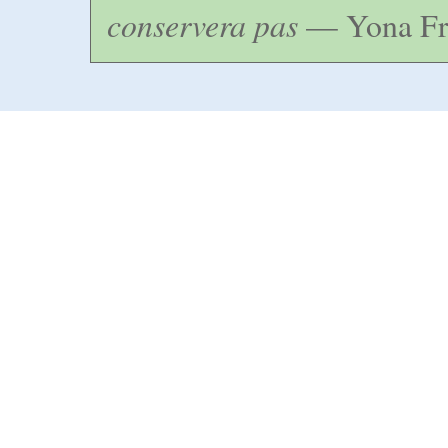
conservera pas
— Yona Fr