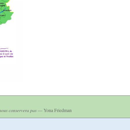
 nous conservera pas
— Yona Friedman