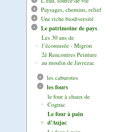
L’eau, source de vie
+
Paysages, chemins, relief
+
Une riche biodiversité
-
Le patrimoine de pays
Les 30 ans de
l’écomusée - Migron
2è Rencontres Peinture
au moulin de Javrezac
+
les caburotes
-
les fours
le four à chaux de
Cognac
Le four à pain
d’Aujac
Le four à pain