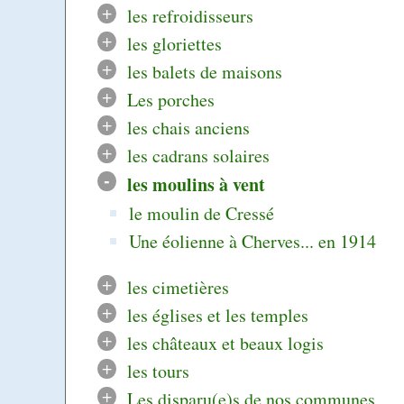
+
les refroidisseurs
+
les gloriettes
+
les balets de maisons
+
Les porches
+
les chais anciens
+
les cadrans solaires
-
les moulins à vent
le moulin de Cressé
Une éolienne à Cherves... en 1914
+
les cimetières
+
les églises et les temples
+
les châteaux et beaux logis
+
les tours
+
Les disparu(e)s de nos communes