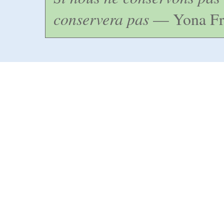
conservera pas
— Yona Fr