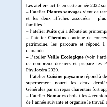
Les ateliers actifs en cette année 2022 son
–
l’atelier
Plantes sauvages
vient de ter
et les deux affiches associées ; plu
familles !
–
l’atelier
Puits
qui a débuté au printemp
–
l’atelier
Chemins
continue de concevo
patrimoine, les parcoure et répond à
demandes
–
l’atelier
Veille Ecologique
(voir l’art
de nombreux dossiers et prépare les P
Phylloxéra 2020.
–
l’atelier
Cuisine paysanne
répond à de
superbement nourri les deux derniè
Générales par un repas charentais fort app
–
l’atelier
Nomades
choisit les 4 réunio
de l’année suivante et organise le travail