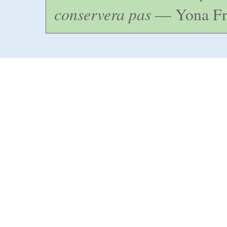
conservera pas
— Yona Fr