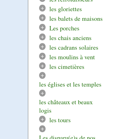
+
les gloriettes
+
les balets de maisons
+
Les porches
+
les chais anciens
+
les cadrans solaires
+
les moulins à vent
+
les cimetières
+
les églises et les temples
+
les châteaux et beaux
logis
+
les tours
+
Les disparu(e)s de nos