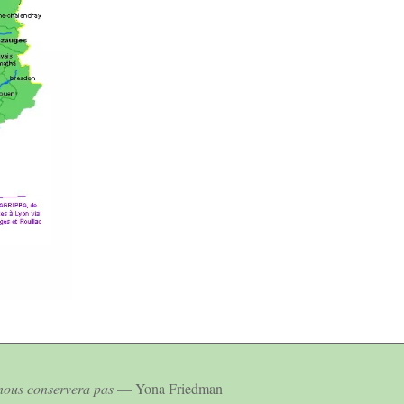
 nous conservera pas
— Yona Friedman