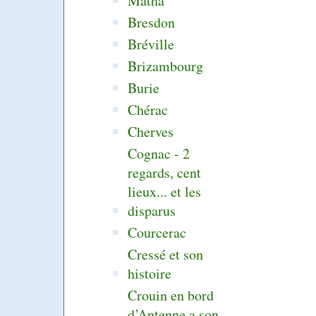
Matha
Bresdon
Bréville
Brizambourg
Burie
Chérac
Cherves
Cognac - 2
regards, cent
lieux... et les
disparus
Courcerac
Cressé et son
histoire
Crouin en bord
d’Antenne a son