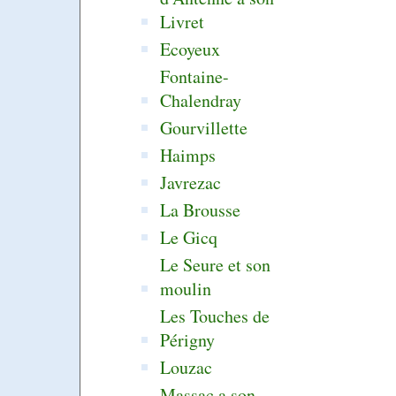
Livret
Ecoyeux
Fontaine-
Chalendray
Gourvillette
Haimps
Javrezac
La Brousse
Le Gicq
Le Seure et son
moulin
Les Touches de
Périgny
Louzac
Massac a son