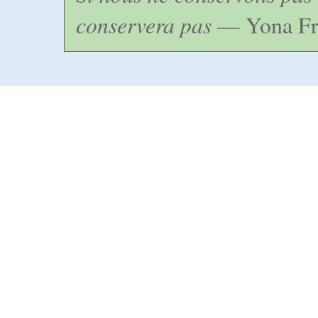
conservera pas
— Yona Fr