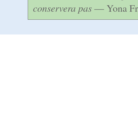
conservera pas
— Yona Fr