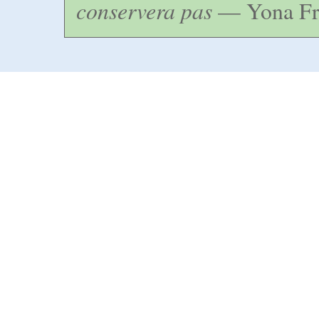
conservera pas
— Yona Fr