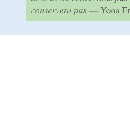
conservera pas
— Yona Fr