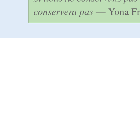
conservera pas
— Yona Fr