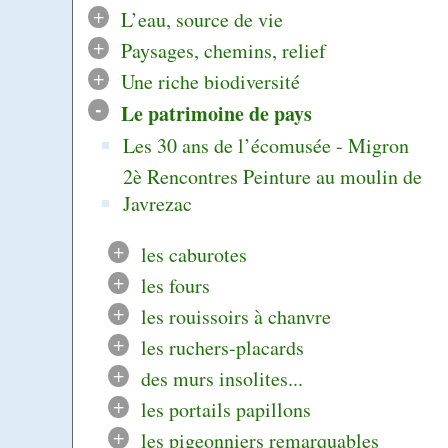
+
L’eau, source de vie
+
Paysages, chemins, relief
+
Une riche biodiversité
-
Le patrimoine de pays
Les 30 ans de l’écomusée - Migron
2è Rencontres Peinture au moulin de
Javrezac
+
les caburotes
+
les fours
+
les rouissoirs à chanvre
+
les ruchers-placards
+
des murs insolites...
+
les portails papillons
+
les pigeonniers remarquables