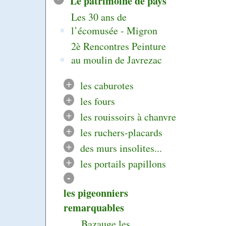
Le patrimoine de pays
Les 30 ans de
l’écomusée - Migron
2è Rencontres Peinture
au moulin de Javrezac
+
les caburotes
+
les fours
+
les rouissoirs à chanvre
+
les ruchers-placards
+
des murs insolites...
+
les portails papillons
-
les pigeonniers
remarquables
Bazauge les