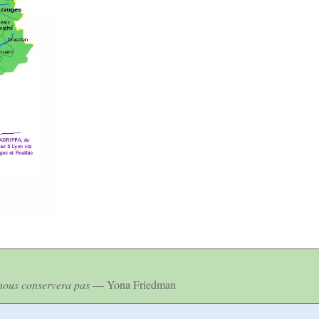
 nous conservera pas
— Yona Friedman