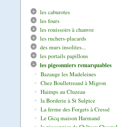
+
les caburotes
+
les fours
+
les rouissoirs à chanvre
+
les ruchers-placards
+
des murs insolites...
+
les portails papillons
-
les pigeonniers remarquables
Bazauge les Madeleines
Chez Boulletreaud à Migron
Haimps au Cluzeau
la Borderie à St Sulpice
La ferme des Forgets à Cressé
Le Gicq maison Harmand
le pigeonnier de Château Chesnel