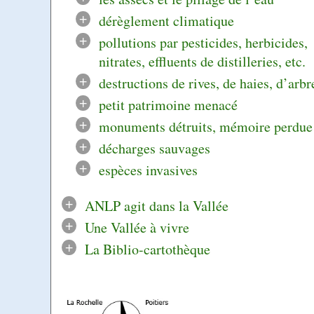
+
dérèglement climatique
+
pollutions par pesticides, herbicides,
nitrates, effluents de distilleries, etc.
+
destructions de rives, de haies, d’arbr
+
petit patrimoine menacé
+
monuments détruits, mémoire perdue
+
décharges sauvages
+
espèces invasives
+
ANLP agit dans la Vallée
+
Une Vallée à vivre
+
La Biblio-cartothèque