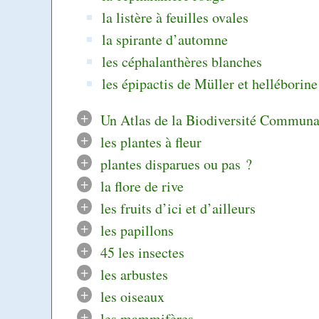
la listère à feuilles ovales
la spirante d’automne
les céphalanthères blanches
les épipactis de Müller et helléborine
+
Un Atlas de la Biodiversité Communa
+
les plantes à fleur
+
plantes disparues ou pas ?
+
la flore de rive
+
les fruits d’ici et d’ailleurs
+
les papillons
+
45 les insectes
+
les arbustes
+
les oiseaux
+
les mammifères