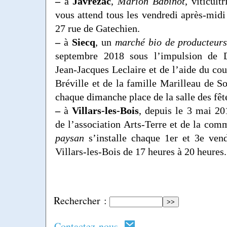
–
à
Javrezac
,
Marion Babinot
, viticult
vous attend tous les vendredi après-midi
27 rue de Gatechien.
–
à
Siecq
, un
marché bio de producteur
septembre 2018 sous l’impulsion de D
Jean-Jacques Leclaire et de l’aide du co
Bréville et de la famille Marilleau de So
chaque dimanche place de la salle des fêt
–
à
Villars-les-Bois
, depuis le 3 mai 201
de l’association Arts-Terre et de la co
paysan
s’installe chaque 1er et 3e ven
Villars-les-Bois de 17 heures à 20 heures.
Rechercher :
Contactez-nous