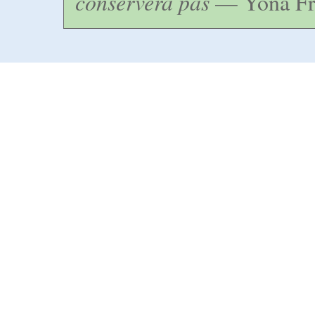
conservera pas
— Yona Fr