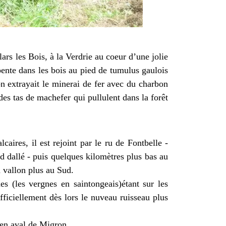
ars les Bois, à la Verdrie au coeur d’une jolie
pente dans les bois au pied de tumulus gaulois
on extrayait le minerai de fer avec du charbon
e des tas de machefer qui pullulent dans la forêt
aires, il est rejoint par le ru de Fontbelle -
d dallé - puis quelques kilomètres plus bas au
n vallon plus au Sud.
s (les vergnes en saintongeais)étant sur les
ficiellement dès lors le nuveau ruisseau plus
 en aval de Migron.