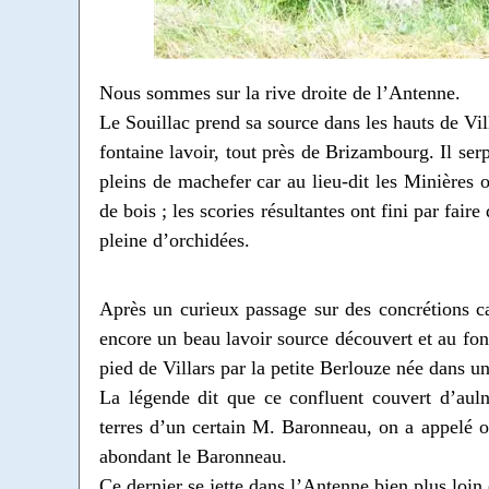
Nous sommes sur la rive droite de l’Antenne.
Le Souillac prend sa source dans les hauts de Vill
fontaine lavoir, tout près de Brizambourg. Il ser
pleins de machefer car au lieu-dit les Minières 
de bois ; les scories résultantes ont fini par fair
pleine d’orchidées.
Après un curieux passage sur des concrétions calc
encore un beau lavoir source découvert et au fon
pied de Villars par la petite Berlouze née dans u
La légende dit que ce confluent couvert d’aulne
terres d’un certain M. Baronneau, on a appelé of
abondant le Baronneau.
Ce dernier se jette dans l’Antenne bien plus loin