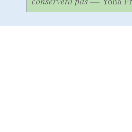
conservera pas
— Yona Fr