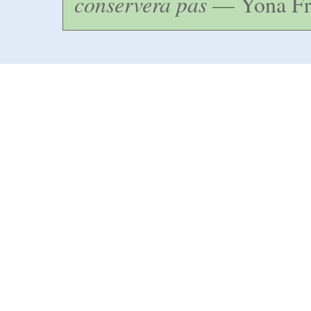
conservera pas
— Yona Fr