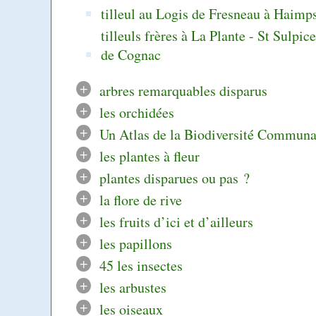
tilleul au Logis de Fresneau à Haimp
tilleuls frères à La Plante - St Sulpic
de Cognac
+
arbres remarquables disparus
+
les orchidées
+
Un Atlas de la Biodiversité Communa
+
les plantes à fleur
+
plantes disparues ou pas ?
+
la flore de rive
+
les fruits d’ici et d’ailleurs
+
les papillons
+
45 les insectes
+
les arbustes
+
les oiseaux