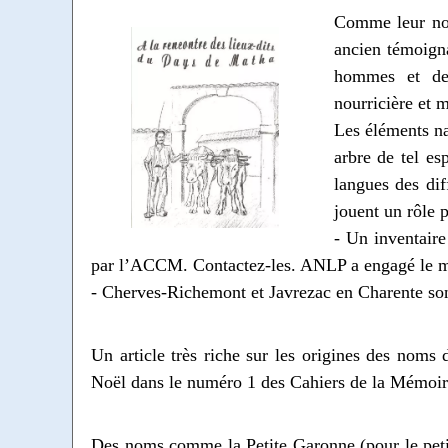
Comme leur nom 
ancien témoigna
hommes et de 
nourricière et m
Les éléments na
arbre de tel es
langues des dif
jouent un rôle 
- Un inventaire
par l’ACCM. Contactez-les. ANLP a engagé le m
- Cherves-Richemont et Javrezac en Charente son
Un article très riche sur les origines des noms
Noël dans le numéro 1 des Cahiers de la Mémoi
Des noms comme la Petite Garonne (pour le petit