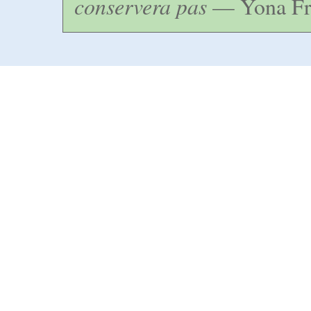
conservera pas
— Yona Fr