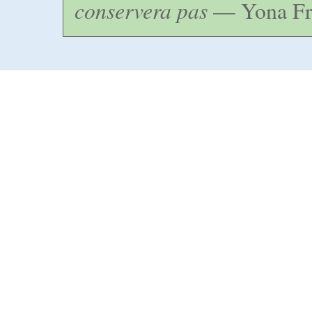
conservera pas
— Yona Fr